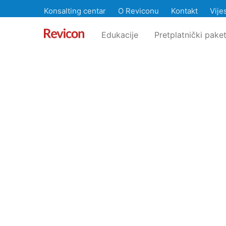
Konsalting centar
O Reviconu
Kontakt
Vijes
Edukacije
Pretplatnički paket