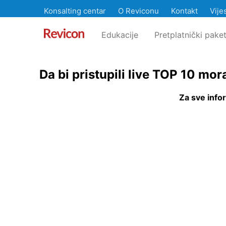
Konsalting centar
O Reviconu
Kontakt
Vijes
Edukacije
Pretplatnički paket
Da bi pristupili live TOP 10 mo
Za sve info