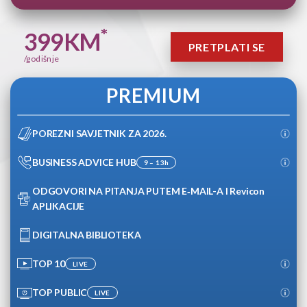
*
399
KM
PRETPLATI SE
/godišnje
PREMIUM
POREZNI SAVJETNIK ZA 2026.
BUSINESS ADVICE HUB
9 – 13h
ODGOVORI NA PITANJA PUTEM E‑MAIL-A I Revicon
APLIKACIJE
DIGITALNA BIBLIOTEKA
TOP 10
LIVE
TOP PUBLIC
LIVE