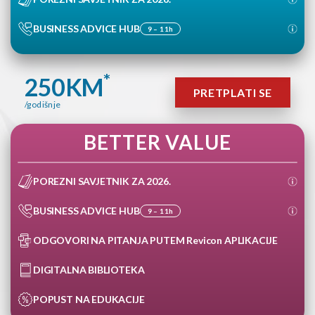
BUSINESS ADVICE HUB
9 – 11h
*
250
KM
PRETPLATI SE
/godišnje
BETTER VALUE
POREZNI SAVJETNIK ZA 2026.
BUSINESS ADVICE HUB
9 – 11h
ODGOVORI NA PITANJA PUTEM Revicon APLIKACIJE
DIGITALNA BIBLIOTEKA
POPUST NA EDUKACIJE