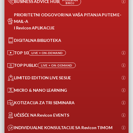
POSEBAN
BUSINESS ADVICE HUB
BROJ
PRIORITETNI ODGOVORI NA VAŠA PITANJA PUTEM E-
MAIL-A
I Revicon APLIKACIJE
DIGITALNA BIBLIOTEKA
TOP 10
LIVE + ON-DEMAND
TOP PUBLIC
LIVE + ON-DEMAND
LIMITED EDITION LIVE SESIJE
MICRO & NANO LEARNING
KOTIZACIJA ZA TRI SEMINARA
UČEŠĆE NA Revicon EVENTS
INDIVIDUALNE KONSULTACIJE SA Revicon TIMOM