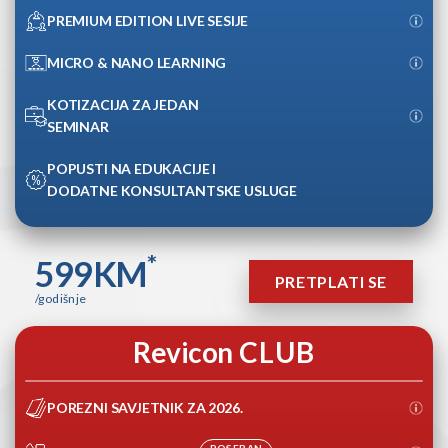
PREMIUM EDITION LIVE SESIJE
MICRO & NANO LEARNING
KOTIZACIJA ZA JEDAN
SEMINAR
POPUSTI NA EDUKACIJE I
DODATNE KONSULTANTSKE USLUGE
*
599
KM
PRETPLATI SE
/godišnje
Revicon
CLUB
POREZNI SAVJETNIK ZA 2026.