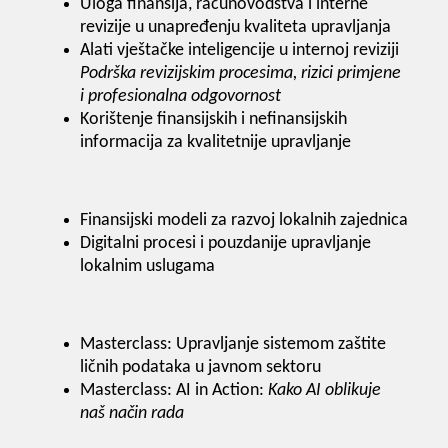
Uloga finansija, računovodstva i interne
revizije u unapređenju kvaliteta upravljanja
Alati vještačke inteligencije u internoj reviziji
Podrška revizijskim procesima, rizici primjene
i profesionalna odgovornost
Korištenje finansijskih i nefinansijskih
informacija za kvalitetnije upravljanje
Finansijski modeli za razvoj lokalnih zajednica
Digitalni procesi i pouzdanije upravljanje
lokalnim uslugama
Masterclass: Upravljanje sistemom zaštite
ličnih podataka u javnom sektoru
Masterclass: AI in Action:
Kako AI oblikuje
naš način rada