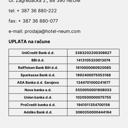
Ul. Zagrebačka 2., 88 390 NEUM
tel: + 387 36 880-222
fax: + 387 36 880-077
e-mail: prodaja@hotel-neum.com
UPLATA na račune
UniCredit Bank d.d.
3383202200308627
BBI d.d.
1413105320013074
Raiffeisen Bank BiH d.d.
1610000060920085
Sparkasse Bank d.d.
1992400075053168
ASA Banka d.d. Sarajevo
1344701000241677
Nova banka a.d.
5550050001608033
Union banka d.d.
1020500000075755
ProCredit banka d.d.
1941011354700156
Addiko Bank d.d.
3060350000444164