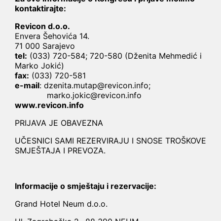
kontaktirajte:
Revicon d.o.o.
Envera Šehovića 14.
71 000 Sarajevo
tel:
(033) 720-584; 720-580 (Dženita Mehmedić i
Marko Jokić)
fax:
(033) 720-581
e-mail
:
dzenita.mutap@revicon.info
;
marko.jokic@revicon.info
www.revicon.info
PRIJAVA JE OBAVEZNA
UČESNICI SAMI REZERVIRAJU I SNOSE TROŠKOVE
SMJEŠTAJA I PREVOZA.
Informacije o smještaju i rezervacije:
Grand Hotel Neum d.o.o.