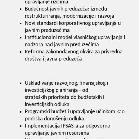
upravljanje rizicima
Budućnost javnih preduzeća: između
restrukturiranja, modernizacije i razvoja
Novi standardi korporativnog upravljanja u
javnim preduzećima
Institucionalni model vlasničkog upravljanja i
nadzora nad javnim preduzećima
Reforma zakonodavnog okvira za privredna
društva i javna preduzeća
Usklađivanje razvojnog, finansijskog i
investicijskog planiranja - od
strateških prioriteta do budžetskih i
investicijskih odluka
Programski budžet i upravljanje učinkom kao
podrška donošenju odluka
Implementacija IPSAS-a za odgovorno
upravljanje javnim resursima