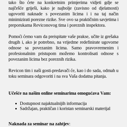
tako što ćete na konkretnim primjerima vidjeti gdje se
najčešće griješi, kako je najbolje (zavisno od djelatnosti)
ugovoriti naknade s povezanim licima i i na taj način
minimizirati porezne rizike. Sve ovo sa praktičnim savjetima i
preporukama Reviconovog tima i poreznih inspektora.
Pomoći ćemo vam da preispitate vaše prakse, učite iz grešaka
drugih i, ako je potrebno, na vrijedme redefinirate ugovorne
odnose sa povezanim licima. Samo pravovremenim i
profesionalnim pristupom možemo kontrolisati odnose s
povezanim licima bez poreznih rizika.
Revicon tim i naši gosti-predavači će, kao i do sada, odmah u
toku seminara odgovoriti i na sva Vaša dodatna pitanja.
Učešće na našim online seminarima omogućava Vam:
Dostupnost najaktualnijih informacija
Sadržajan, praktičan i koristan seminarski materijal
Naknada za seminar na zahtjev
: