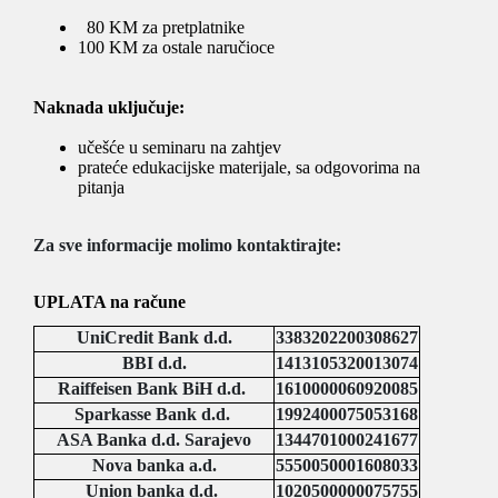
80 KM za pretplatnike
100 KM za ostale naručioce
Naknada uključuje:
učešće u seminaru na zahtjev
prateće edukacijske materijale, sa odgovorima na
pitanja
Za sve informacije molimo kontaktirajte:
UPLATA na račune
UniCredit Bank d.d.
3383202200308627
BBI d.d.
1413105320013074
Raiffeisen Bank BiH d.d.
1610000060920085
Sparkasse Bank d.d.
1992400075053168
ASA Banka d.d. Sarajevo
1344701000241677
Nova banka a.d.
5550050001608033
Union banka d.d.
1020500000075755